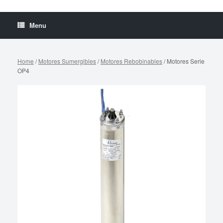
Menu
Home
/
Motores Sumergibles
/
Motores Rebobinables
/ Motores Serie
OP4