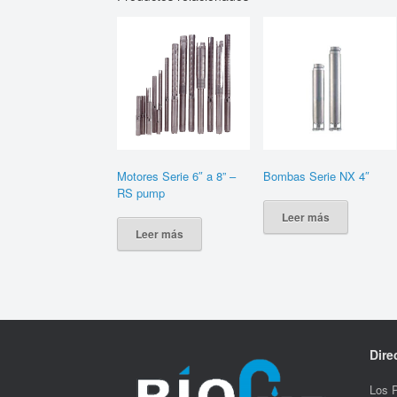
Motores Serie 6″ a 8” –
Bombas Serie NX 4″
RS pump
Leer más
Leer más
Dire
Los 