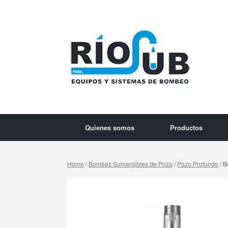
Quienes somos
Productos
Home
/
Bombas Sumergibles de Pozo
/
Pozo Profundo
/ B