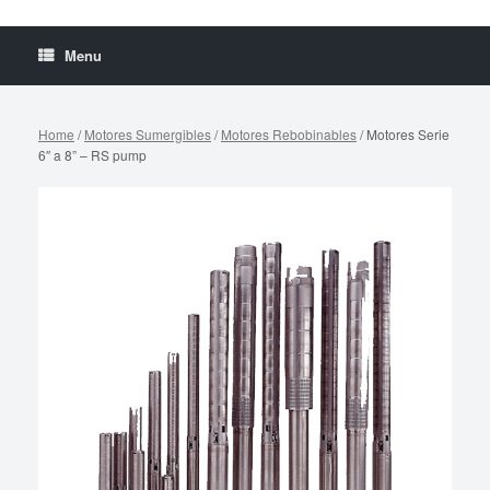
Menu
Home
/
Motores Sumergibles
/
Motores Rebobinables
/ Motores Serie
6″ a 8” – RS pump